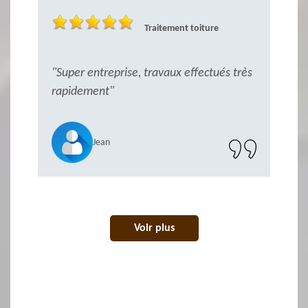
Traitement toiture
"Super entreprise, travaux effectués très
"
rapidement"
Jean
Voir plus