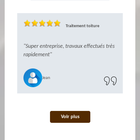
Traitement toiture
"Super entreprise, travaux effectués très
"
rapidement"
Jean
Voir plus