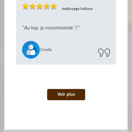
nettoyage toiture
ès
"Au top, je recommande !!"
"S
r
Ornella
Voir plus