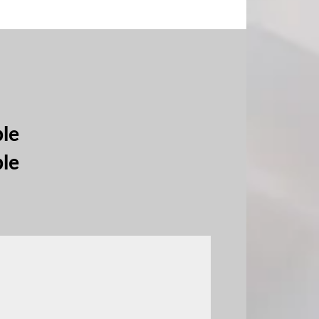
ble
ble