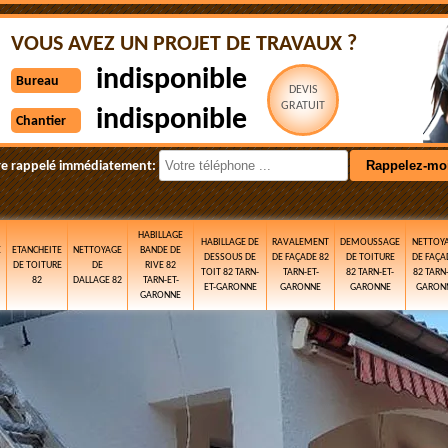
VOUS AVEZ UN PROJET DE TRAVAUX ?
indisponible
Bureau
DEVIS
GRATUIT
indisponible
Chantier
re rappelé immédiatement:
HABILLAGE
HABILLAGE DE
RAVALEMENT
DEMOUSSAGE
NETTOY
E
ETANCHEITE
NETTOYAGE
BANDE DE
DESSOUS DE
DE FAÇADE 82
DE TOITURE
DE FAÇA
DE TOITURE
DE
RIVE 82
TOIT 82 TARN-
TARN-ET-
82 TARN-ET-
82 TARN-
82
DALLAGE 82
TARN-ET-
ET-GARONNE
GARONNE
GARONNE
GARON
GARONNE