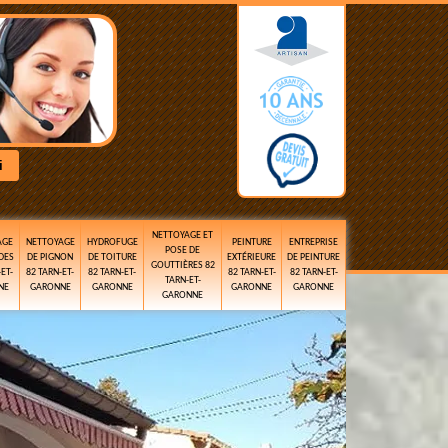
NETTOYAGE ET
AGE
NETTOYAGE
HYDROFUGE
PEINTURE
ENTREPRISE
POSE DE
DES
DE PIGNON
DE TOITURE
EXTÉRIEURE
DE PEINTURE
GOUTTIÈRES 82
ET-
82 TARN-ET-
82 TARN-ET-
82 TARN-ET-
82 TARN-ET-
TARN-ET-
NE
GARONNE
GARONNE
GARONNE
GARONNE
GARONNE