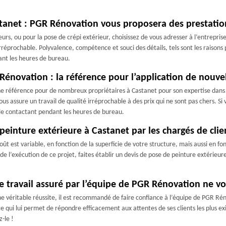
stanet : PGR Rénovation vous proposera des prestation
ieurs, ou pour la pose de crépi extérieur, choisissez de vous adresser à l’entrep
rréprochable. Polyvalence, compétence et souci des détails, tels sont les raisons p
ant les heures de bureau.
Rénovation : la référence pour l’application de nouve
e référence pour de nombreux propriétaires à Castanet pour son expertise dans l
ous assure un travail de qualité irréprochable à des prix qui ne sont pas chers. S
 le contactant pendant les heures de bureau.
 peinture extérieure à Castanet par les chargés de cl
ût est variable, en fonction de la superficie de votre structure, mais aussi en f
de l’exécution de ce projet, faites établir un devis de pose de peinture extérieu
 le travail assuré par l’équipe de PGR Rénovation ne v
une véritable réussite, il est recommandé de faire confiance à l’équipe de PGR Ré
ce qui lui permet de répondre efficacement aux attentes de ses clients les plus ex
-le !