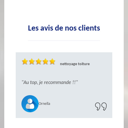
Les avis de nos clients
nettoyage toiture
ès
"Au top, je recommande !!"
"S
r
Ornella