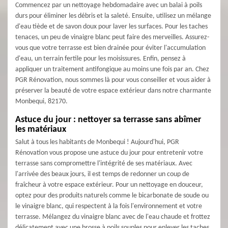
Commencez par un nettoyage hebdomadaire avec un balai à poils
durs pour éliminer les débris et la saleté. Ensuite, utilisez un mélange
d'eau tiède et de savon doux pour laver les surfaces. Pour les taches
tenaces, un peu de vinaigre blanc peut faire des merveilles. Assurez-
vous que votre terrasse est bien drainée pour éviter l'accumulation
d'eau, un terrain fertile pour les moisissures. Enfin, pensez à
appliquer un traitement antifongique au moins une fois par an. Chez
PGR Rénovation, nous sommes là pour vous conseiller et vous aider à
préserver la beauté de votre espace extérieur dans notre charmante
Monbequi, 82170.
Astuce du jour : nettoyer sa terrasse sans abîmer
les matériaux
Salut à tous les habitants de Monbequi ! Aujourd'hui, PGR
Rénovation vous propose une astuce du jour pour entretenir votre
terrasse sans compromettre l'intégrité de ses matériaux. Avec
l'arrivée des beaux jours, il est temps de redonner un coup de
fraîcheur à votre espace extérieur. Pour un nettoyage en douceur,
optez pour des produits naturels comme le bicarbonate de soude ou
le vinaigre blanc, qui respectent à la fois l'environnement et votre
terrasse. Mélangez du vinaigre blanc avec de l'eau chaude et frottez
délicatement avec une brosse à poils souples pour enlever les taches