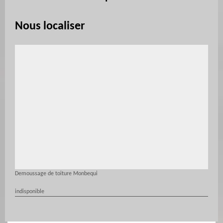
Nous localiser
Demoussage de toiture Monbequi
indisponible