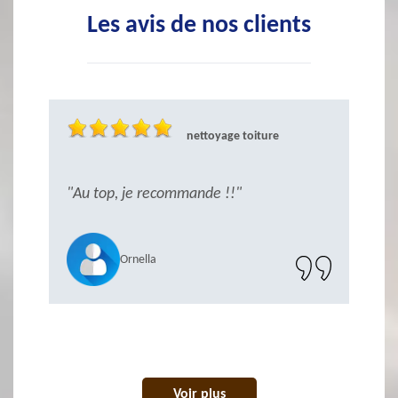
Les avis de nos clients
nettoyage toiture
ès
"Au top, je recommande !!"
"S
r
Ornella
Voir plus