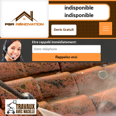
indisponible
indisponible
Devis Gratuit
Etre rappelé immédiatement: