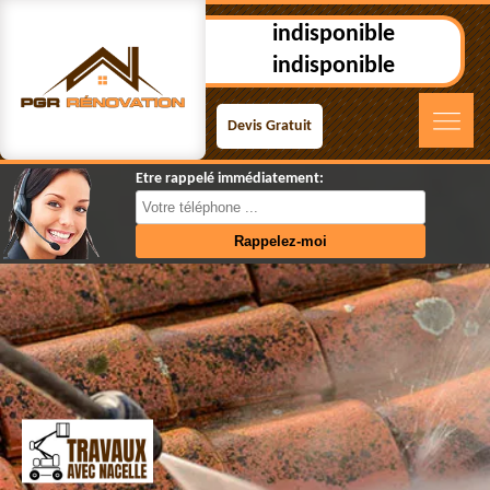
indisponible
indisponible
Devis Gratuit
Etre rappelé immédiatement: