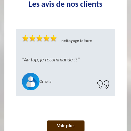
Les avis de nos clients
nettoyage toiture
ès
"Au top, je recommande !!"
"S
r
Ornella
Voir plus