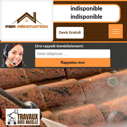
indisponible
indisponible
Devis Gratuit
Etre rappelé immédiatement: