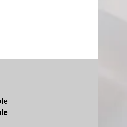
ble
ble