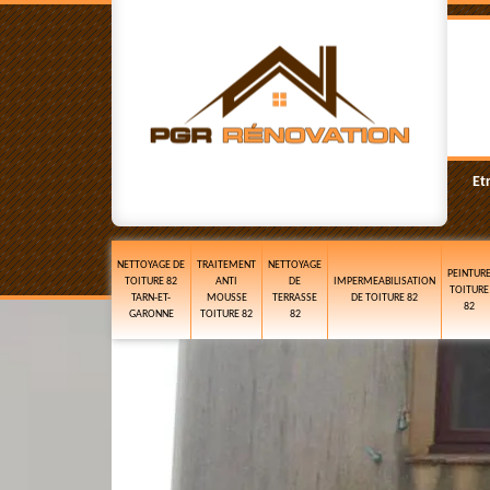
Et
NETTOYAGE DE
TRAITEMENT
NETTOYAGE
PEINTUR
TOITURE 82
ANTI
DE
IMPERMEABILISATION
TOITURE
TARN-ET-
MOUSSE
TERRASSE
DE TOITURE 82
82
GARONNE
TOITURE 82
82