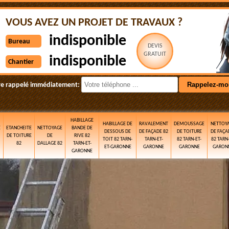
VOUS AVEZ UN PROJET DE TRAVAUX ?
indisponible
Bureau
DEVIS
GRATUIT
indisponible
Chantier
re rappelé immédiatement:
HABILLAGE
HABILLAGE DE
RAVALEMENT
DEMOUSSAGE
NETTOY
E
ETANCHEITE
NETTOYAGE
BANDE DE
DESSOUS DE
DE FAÇADE 82
DE TOITURE
DE FAÇA
DE TOITURE
DE
RIVE 82
TOIT 82 TARN-
TARN-ET-
82 TARN-ET-
82 TARN-
82
DALLAGE 82
TARN-ET-
ET-GARONNE
GARONNE
GARONNE
GARON
GARONNE