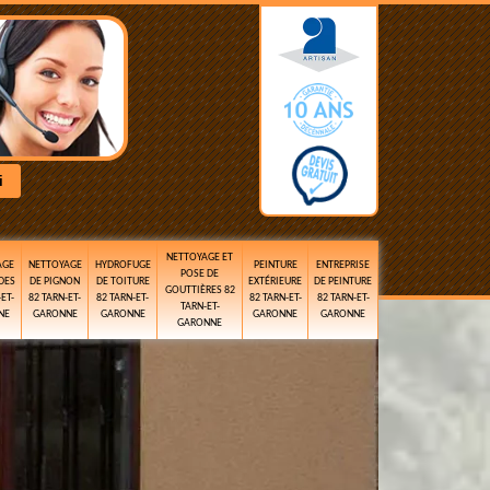
NETTOYAGE ET
AGE
NETTOYAGE
HYDROFUGE
PEINTURE
ENTREPRISE
POSE DE
DES
DE PIGNON
DE TOITURE
EXTÉRIEURE
DE PEINTURE
GOUTTIÈRES 82
ET-
82 TARN-ET-
82 TARN-ET-
82 TARN-ET-
82 TARN-ET-
TARN-ET-
NE
GARONNE
GARONNE
GARONNE
GARONNE
GARONNE