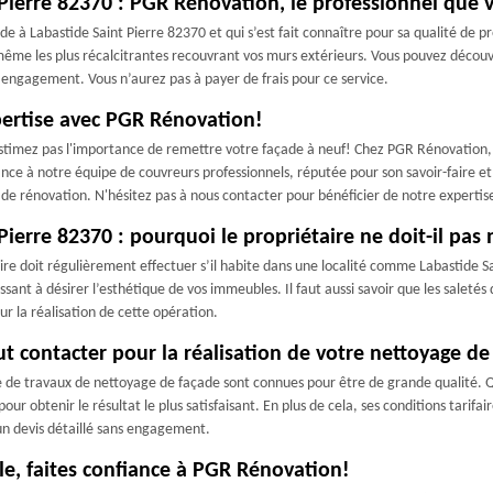
 Pierre 82370 : PGR Rénovation, le professionnel que
e à Labastide Saint Pierre 82370 et qui s’est fait connaître pour sa qualité de 
même les plus récalcitrantes recouvrant vos murs extérieurs. Vous pouvez découvri
s engagement. Vous n’aurez pas à payer de frais pour ce service.
xpertise avec PGR Rénovation!
timez pas l'importance de remettre votre façade à neuf! Chez PGR Rénovation, n
iance à notre équipe de couvreurs professionnels, réputée pour son savoir-faire
e rénovation. N'hésitez pas à nous contacter pour bénéficier de notre expertis
ierre 82370 : pourquoi le propriétaire ne doit-il pas 
ire doit régulièrement effectuer s’il habite dans une localité comme Labastide S
aissant à désirer l’esthétique de vos immeubles. Il faut aussi savoir que les saleté
our la réalisation de cette opération.
ut contacter pour la réalisation de votre nettoyage de
de travaux de nettoyage de façade sont connues pour être de grande qualité. Quel
ur obtenir le résultat le plus satisfaisant. En plus de cela, ses conditions tarif
 un devis détaillé sans engagement.
e, faites confiance à PGR Rénovation!