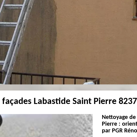
 façades Labastide Saint Pierre 823
Nettoyage de 
Pierre : orien
par PGR Réno