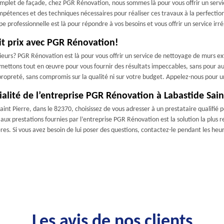
plet de façade, chez PGR Rénovation, nous sommes là pour vous offrir un service
pétences et des techniques nécessaires pour réaliser ces travaux à la perfection.
 professionnelle est là pour répondre à vos besoins et vous offrir un service irr
tit prix avec PGR Rénovation!
eurs? PGR Rénovation est là pour vous offrir un service de nettoyage de murs ext
 mettons tout en œuvre pour vous fournir des résultats impeccables, sans pour au
ropreté, sans compromis sur la qualité ni sur votre budget. Appelez-nous pour u
ialité de l’entreprise PGR Rénovation à Labastide Sain
int Pierre, dans le 82370, choisissez de vous adresser à un prestataire qualifié po
rir aux prestations fournies par l’entreprise PGR Rénovation est la solution la pl
ères. Si vous avez besoin de lui poser des questions, contactez-le pendant les he
Les avis de nos clients