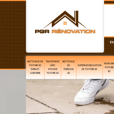
Et
NETTOYAGE DE
TRAITEMENT
NETTOYAGE
PEINTUR
TOITURE 82
ANTI
DE
IMPERMEABILISATION
TOITURE
TARN-ET-
MOUSSE
TERRASSE
DE TOITURE 82
82
GARONNE
TOITURE 82
82