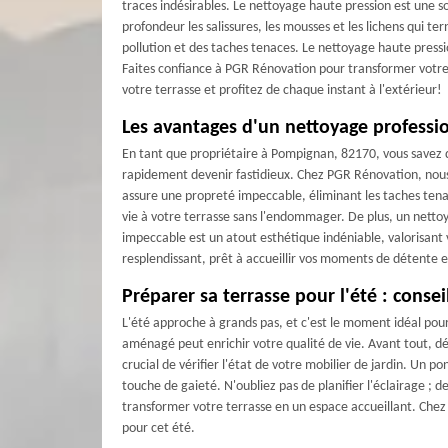
traces indésirables. Le nettoyage haute pression est une s
profondeur les salissures, les mousses et les lichens qui t
pollution et des taches tenaces. Le nettoyage haute pressio
Faites confiance à PGR Rénovation pour transformer votre 
votre terrasse et profitez de chaque instant à l'extérieur!
Les avantages d'un nettoyage professio
En tant que propriétaire à Pompignan, 82170, vous savez qu
rapidement devenir fastidieux. Chez PGR Rénovation, nous
assure une propreté impeccable, éliminant les taches tena
vie à votre terrasse sans l'endommager. De plus, un nettoy
impeccable est un atout esthétique indéniable, valorisant
resplendissant, prêt à accueillir vos moments de détente e
Préparer sa terrasse pour l'été : cons
L'été approche à grands pas, et c'est le moment idéal pou
aménagé peut enrichir votre qualité de vie. Avant tout, dé
crucial de vérifier l'état de votre mobilier de jardin. Un 
touche de gaieté. N'oubliez pas de planifier l'éclairage ;
transformer votre terrasse en un espace accueillant. Chez 
pour cet été.