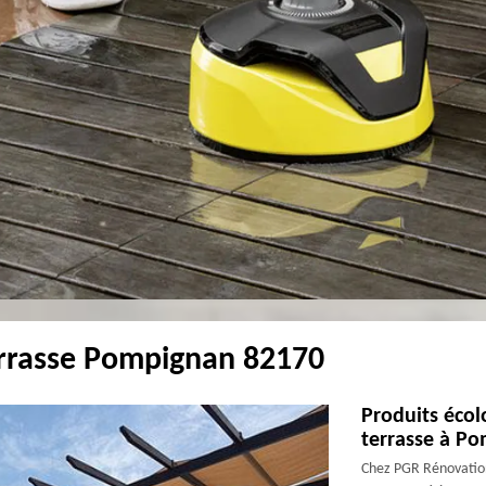
errasse Pompignan 82170
Produits écol
terrasse à P
Chez PGR Rénovation