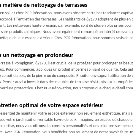
n matière de nettoyage de terrasses
 en soi, et chez PGR Rénovation, nous avons observé certaines tendances captiv
t accordé à l'entretien des terrasses. Les habitants de 82170 adoptent de plus en
. Les nettoyeurs haute pression, par exemple, sont de plus en plus prisés pour le
on sans produits chimiques. Nous avons également remarqué un intérêt croissant p
thétique de leur espace extérieur. Chez PGR Rénovation, nous sommes ravis de p
s un nettoyage en profondeur
errasse à Pompignan, 82170, il est crucial de la protéger pour prolonger sa beau
ux. Pour commencer, appliquez un produit imperméabilisant de qualité. Cela aide
ce soit du bois, de la pierre ou du composite. Ensuite, envisagez l'utilisation d
 Pensez aussi à investir dans des meubles de terrasse résistants aux intempéries. 
 verdure protectrice. Chez PGR Rénovation, nous croyons que chaque détail comp
retien optimal de votre espace extérieur
 essentiel de maintenir votre espace extérieur non seulement esthétique, mais 
e votre jardin soit un véritable havre de paix. Imaginez un espace où chaque p
pertise, nous vous offrons des conseils personnalisés et des solutions sur-mesure,
s. Avec PGR Rénovation, vous bénéficiez non seulement de notre savoir-faire, ma