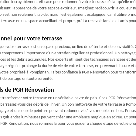
olution incroyablement efficace pour redonner à votre terrasse l'éclat qu'elle 
ernissent l'apparence de votre espace extérieur. Imaginez redécouvrir la couleur 
n est non seulement rapide, mais il est également écologique, car il utilise prin
terrasse en un espace accueillant et propre, prêt à recevoir famille et amis po
nnel pour votre terrasse
e votre terrasse est un espace précieux, un lieu de détente et de convivialité.
 comprenons l'importance d'un entretien régulier et professionnel. Un nettoyag
ces et les débris accumulés. Nos experts utilisent des techniques avancées et 
age régulier prolonge la durée de vie de votre terrasse, en prévenant l'usure et 
 votre propriété à Pompignan. Faites confiance à PGR Rénovation pour transforme
t de partage en toute sérénité.
eils de PGR Rénovation
r transformer votre terrasse en un véritable havre de paix. Chez PGR Rénovation
barrassez-vous des débris de l'hiver. Un bon nettoyage de votre terrasse à Pompig
ponçage et un coup de peinture peuvent redonner vie à vos meubles en bois. Pensez
 des guirlandes lumineuses peuvent créer une ambiance magique en soirée. Et pour 
PGR Rénovation, nous sommes là pour vous guider à chaque étape de votre projet,