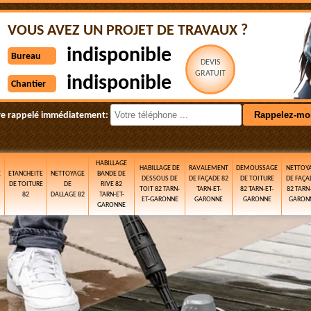
VOUS AVEZ UN PROJET DE TRAVAUX ?
indisponible
Bureau
DEVIS
GRATUIT
indisponible
Chantier
re rappelé immédiatement:
HABILLAGE
HABILLAGE DE
RAVALEMENT
DEMOUSSAGE
NETTOY
E
ETANCHEITE
NETTOYAGE
BANDE DE
DESSOUS DE
DE FAÇADE 82
DE TOITURE
DE FAÇA
DE TOITURE
DE
RIVE 82
TOIT 82 TARN-
TARN-ET-
82 TARN-ET-
82 TARN-
82
DALLAGE 82
TARN-ET-
ET-GARONNE
GARONNE
GARONNE
GARON
GARONNE