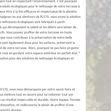
opre tout en respectant l'environnement. C'est pourquoi
roduits écologiques pour le nettoyage de votre terrasse à
ur être à la fois efficaces et respectueux de la planète.
mpignan ou aux alentours de 82170, nous avons la solution
s nettoyants écologiques sont fabriqués à partir
s qui décomposent la saleté et les débris sans laisser de
cifs. Vous pouvez profiter de votre terrasse en toute
t que vous contribuez à la préservation de notre belle
s sont également doux pour les surfaces, préservant la
té de votre terrasse. Alors, pourquoi ne pas faire un geste
 tout en gardant votre espace extérieur en parfait état ?
ation pour des solutions de nettoyage écologiques et
 82170, nous nous démarquons par notre savoir-faire et
ous mettons tout en œuvre pour lui redonner tout son
ns un résultat impeccable et durable. Notre équipe, formée
énovation, et redécouvrez le plaisir de profiter d'une
priorité absolue.