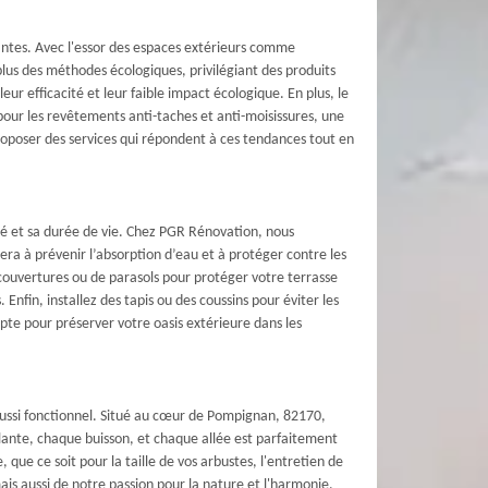
antes. Avec l'essor des espaces extérieurs comme
 plus des méthodes écologiques, privilégiant des produits
ur efficacité et leur faible impact écologique. En plus, le
our les revêtements anti-taches et anti-moisissures, une
roposer des services qui répondent à ces tendances tout en
té et sa durée de vie. Chez PGR Rénovation, nous
ra à prévenir l’absorption d’eau et à protéger contre les
e couvertures ou de parasols pour protéger votre terrasse
Enfin, installez des tapis ou des coussins pour éviter les
te pour préserver votre oasis extérieure dans les
aussi fonctionnel. Situé au cœur de Pompignan, 82170,
lante, chaque buisson, et chaque allée est parfaitement
 que ce soit pour la taille de vos arbustes, l'entretien de
is aussi de notre passion pour la nature et l'harmonie.