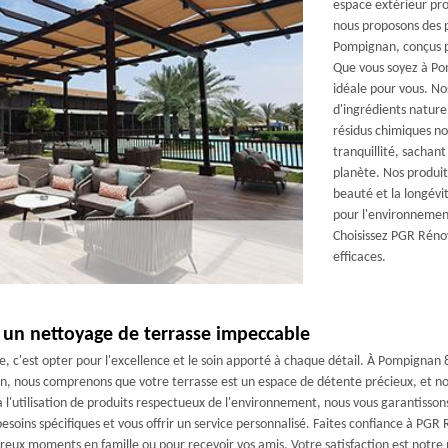
espace extérieur pr
nous proposons des p
Pompignan, conçus po
Que vous soyez à Po
idéale pour vous. No
d'ingrédients naturel
résidus chimiques no
tranquillité, sachan
planète. Nos produit
beauté et la longévi
pour l'environnement
Choisissez PGR Rénov
efficaces.
 un nettoyage de terrasse impeccable
e, c'est opter pour l'excellence et le soin apporté à chaque détail. À Pompignan
ion, nous comprenons que votre terrasse est un espace de détente précieux, et n
à l'utilisation de produits respectueux de l'environnement, nous vous garantisso
oins spécifiques et vous offrir un service personnalisé. Faites confiance à PGR R
ureux moments en famille ou pour recevoir vos amis. Votre satisfaction est notre 