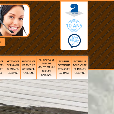
NETTOYAGE ET
AGE
NETTOYAGE
HYDROFUGE
PEINTURE
ENTREPRISE
POSE DE
DES
DE PIGNON
DE TOITURE
EXTÉRIEURE
DE PEINTURE
GOUTTIÈRES 82
ET-
82 TARN-ET-
82 TARN-ET-
82 TARN-ET-
82 TARN-ET-
TARN-ET-
NE
GARONNE
GARONNE
GARONNE
GARONNE
GARONNE