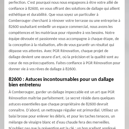
perfection. C'est pourquoi nous nous engageons à être votre allié de
confiance à 82600, en vous offrant des solutions de dallage qui allient
esthétique et durabilité. Que vous soyez un particulier à
Comberouger cherchant à rénover votre terrasse ou une entreprise à
82600 souhaitant embellir un espace commercial, nous avons les
compétences et les matériaux pour répondre à vos besoins. Notre
équipe dévouée et passionnée vous accompagne à chaque étape, de
la conception à la réalisation, afin de vous garantir un résultat qui
dépasse vos attentes. Avec PGR Rénovation, chaque projet de
dallage devient une œuvre d'art, où la précision et la qualité sont au
cœur de nos préoccupations. Faites confiance à PGR Rénovation pour
donner vie à vos rêves de dallage à 82600.
82600 : Astuces incontournables pour un dallage
bien entretenu
À Comberouger, garder un dallage impeccable est un art que PGR
Rénovation maîtrise parfaitement. Le secret réside dans quelques
astuces essentielles que chaque propriétaire de 82600 devrait
connaître. D'abord, un nettoyage régulier est primordial. Utilisez un
balai brosse pour enlever les débris, et pour les taches tenaces, un
mélange de vinaigre blanc et d'eau chaude fera des merveilles.
N'oubliez pas que la prévention est la clé ; un bon scellant appliqué